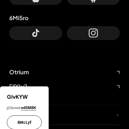
6Mi5ro
Otrium
FfYIy2
GIvKYW
jOXvm4
mI5M8K
lYGfRP
BMcLyf