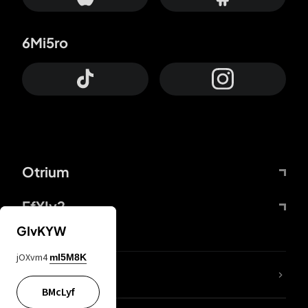
6Mi5ro
Otrium
FfYIy2
GIvKYW
jOXvm4
mI5M8K
lYGfRP
BMcLyf