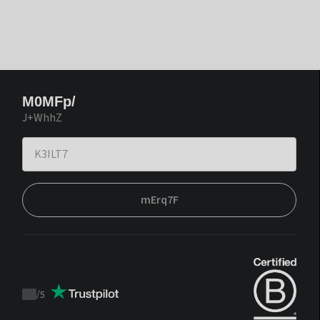
M0MFp/
J+WhhZ
mErq7F
/
5
Trustpilot
score