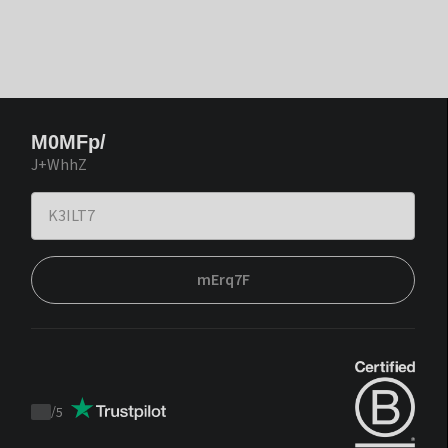
M0MFp/
J+WhhZ
mErq7F
/
5
Trustpilot
score