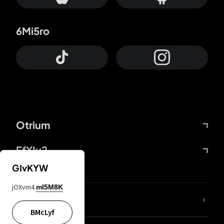
6Mi5ro
Otrium
FfYIy2
GIvKYW
jOXvm4
mI5M8K
lYGfRP
BMcLyf