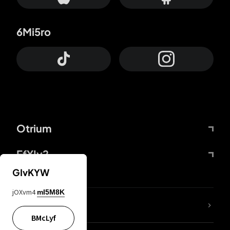
6Mi5ro
Otrium
FfYIy2
GIvKYW
jOXvm4
mI5M8K
lYGfRP
BMcLyf