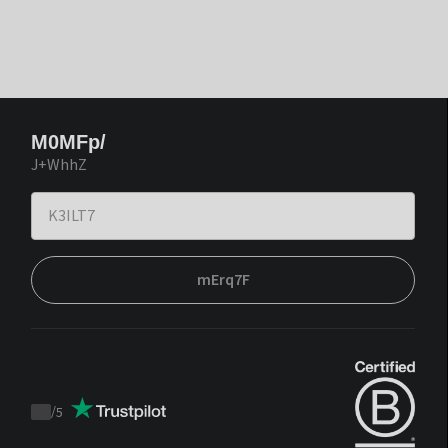
M0MFp/
J+WhhZ
mErq7F
/
5
Trustpilot
score