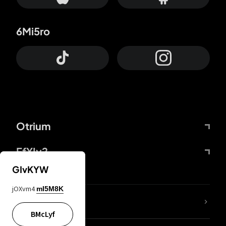
6Mi5ro
Otrium
FfYIy2
GIvKYW
jOXvm4
mI5M8K
lYGfRP
BMcLyf