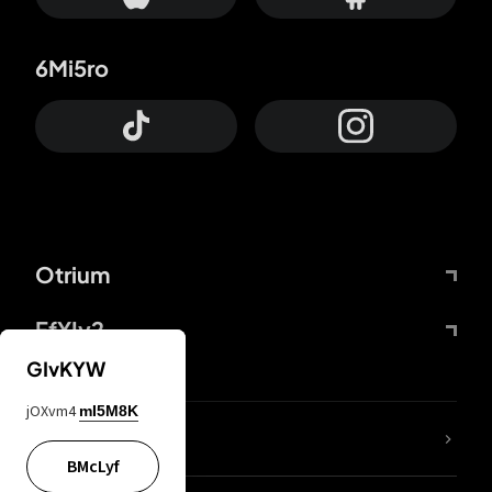
6Mi5ro
Otrium
FfYIy2
GIvKYW
jOXvm4
mI5M8K
lYGfRP
BMcLyf